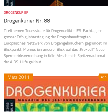
DROGENKURIER
Drogenkurier Nr. 88
Titelthemen Todesstrafe für Drogendelikte JES-Fachtag ein
grosser Erfolg Jahrestagung der Drogenbeauftragten
Europäisches Netzwerk von Drogengebrauchern gegründet Im
Blickpunkt: Premos Ein anderer Blick auf das „Krokodil“ Neue
Sperrbezirksverordnung in Köln Meschenich Spritzenautomat
der AIDS-Hilfe geklaut...
März
2011
0