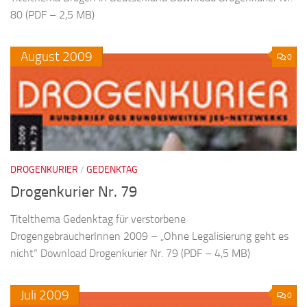
80 (PDF – 2,5 MB)
August
2009
0
DROGENKURIER
/
GEDENKTAG
Drogenkurier Nr. 79
Titelthema Gedenktag für verstorbene
DrogengebraucherInnen 2009 – „Ohne Legalisierung geht es
nicht“ Download Drogenkurier Nr. 79 (PDF – 4,5 MB)
Juli
2009
0