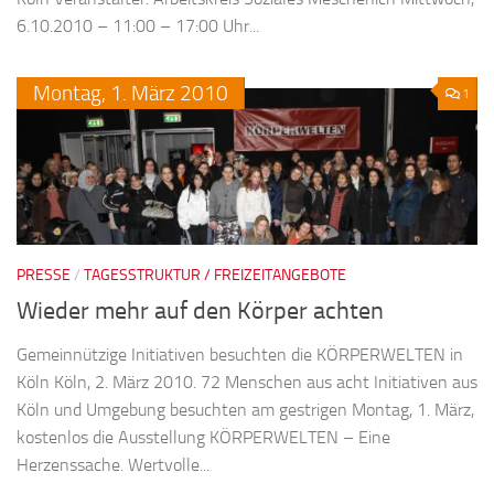
6.10.2010 – 11:00 – 17:00 Uhr...
Montag,
1.
März
2010
1
PRESSE
/
TAGESSTRUKTUR / FREIZEITANGEBOTE
Wieder mehr auf den Körper achten
Gemeinnützige Initiativen besuchten die KÖRPERWELTEN in
Köln Köln, 2. März 2010. 72 Menschen aus acht Initiativen aus
Köln und Umgebung besuchten am gestrigen Montag, 1. März,
kostenlos die Ausstellung KÖRPERWELTEN – Eine
Herzenssache. Wertvolle...