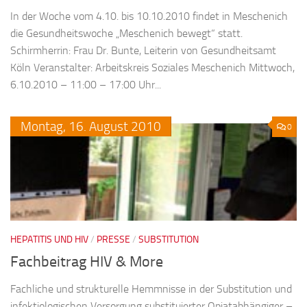
In der Woche vom 4.10. bis 10.10.2010 findet in Meschenich
die Gesundheitswoche „Meschenich bewegt“ statt.
Schirmherrin: Frau Dr. Bunte, Leiterin von Gesundheitsamt
Köln Veranstalter: Arbeitskreis Soziales Meschenich Mittwoch,
6.10.2010 – 11:00 – 17:00 Uhr...
Montag,
16.
August
2010
0
HEPATITIS UND HIV
/
PRESSE
/
SUBSTITUTION
Fachbeitrag HIV & More
Fachliche und strukturelle Hemmnisse in der Substitution und
infektiologischen Versorgung substituierter Opiatabhängiger –