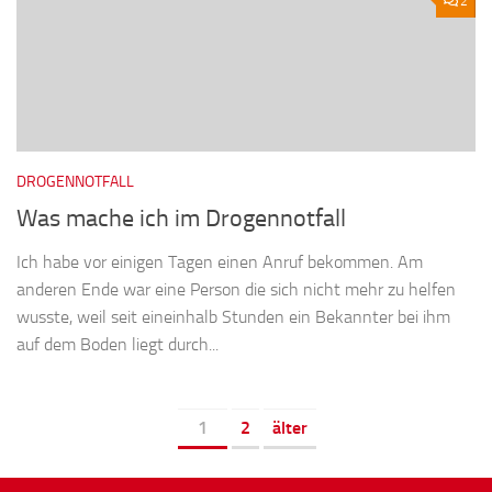
2
DROGENNOTFALL
Was mache ich im Drogennotfall
Ich habe vor einigen Tagen einen Anruf bekommen. Am
anderen Ende war eine Person die sich nicht mehr zu helfen
wusste, weil seit eineinhalb Stunden ein Bekannter bei ihm
auf dem Boden liegt durch...
1
2
älter