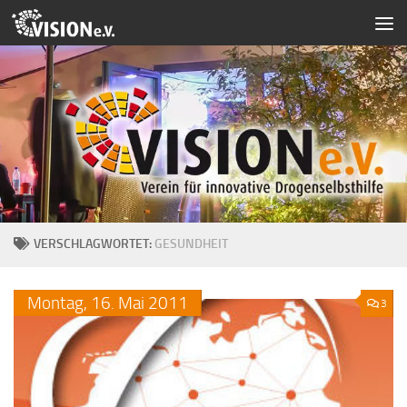
Zum Inhalt springen
VERSCHLAGWORTET:
GESUNDHEIT
Montag,
16.
Mai
2011
3