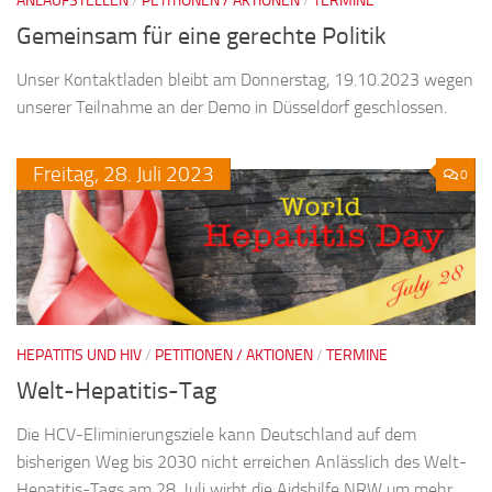
ANLAUFSTELLEN
/
PETITIONEN / AKTIONEN
/
TERMINE
Gemeinsam für eine gerechte Politik
Unser Kontaktladen bleibt am Donnerstag, 19.10.2023 wegen
unserer Teilnahme an der Demo in Düsseldorf geschlossen.
Freitag,
28.
Juli
2023
0
HEPATITIS UND HIV
/
PETITIONEN / AKTIONEN
/
TERMINE
Welt-Hepatitis-Tag
Die HCV-Eliminierungsziele kann Deutschland auf dem
bisherigen Weg bis 2030 nicht erreichen Anlässlich des Welt-
Hepatitis-Tags am 28. Juli wirbt die Aidshilfe NRW um mehr