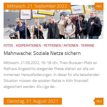
Mittwoch,
21.
September
2022
0
FOTOS
/
KOOPERATIONEN
/
PETITIONEN / AKTIONEN
/
TERMINE
Mahnwache: Soziale Netze sichern
Mittwoch, 21.09.2022, 16-18 Uhr, Theo-Burauen-Platz an
Rathaus Angesichts steigender Preise stehen wir alle vor
immensen Herausforderungen. In dieser für alle belastenden
Situation müssen die sozialen Netze in Köln finanziell
abgesichert werden. Als Liga der...
Dienstag,
31.
August
2021
0