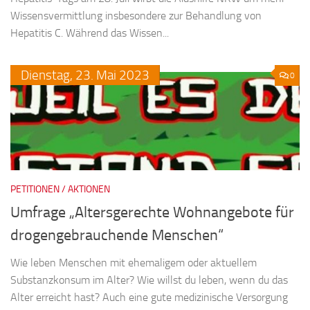
Wissensvermittlung insbesondere zur Behandlung von
Hepatitis C. Während das Wissen...
Dienstag,
23.
Mai
2023
0
PETITIONEN / AKTIONEN
Umfrage „Altersgerechte Wohnangebote für
drogengebrauchende Menschen“
Wie leben Menschen mit ehemaligem oder aktuellem
Substanzkonsum im Alter? Wie willst du leben, wenn du das
Alter erreicht hast? Auch eine gute medizinische Versorgung