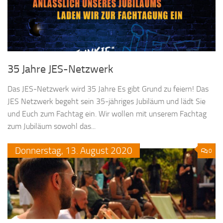
35 Jahre JES-Netzwerk
Das JES-Netzwerk wird 35 Jahre Es gibt Grund zu feiern! Das
JES Netzwerk begeht sein 35-jähriges Jubiläum und lädt Sie
und Euch zum Fachtag ein. Wir wollen mit unserem Fachtag
zum Jubiläum sowohl das...
Donnerstag,
13.
August
2020
0