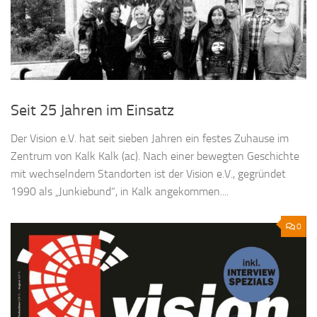
Seit 25 Jahren im Einsatz
Der Vision e.V. hat seit sieben Jahren ein festes Zuhause im
Zentrum von Kalk Kalk (ac). Nach einer bewegten Geschichte
mit wechselndem Standorten ist der Vision e.V., gegründet
1990 als „Junkiebund“, in Kalk angekommen....
0