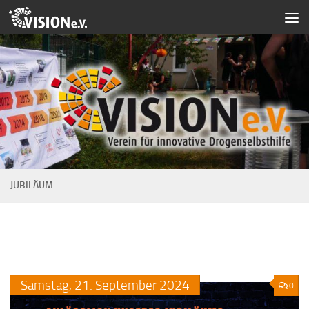
Zum Inhalt springen
JUBILÄUM
Samstag,
21.
September
2024
0