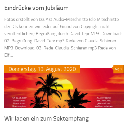
Eindrücke vom Jubiläum
Fotos erstellt von Iza Ast Audio-Mitschnitte (die Mitschnitte
der DJs können wir leider auf Grund von Copyright nicht
veröffentlichen) Begrüßung durch David Tepr MP3-Download:
02-Begrüßung-David-Tepr.mp3 Rede von Claudia Schieren
MP3-Download: 03-Rede-Claudia-Schieren.mp3 Rede von
Elfi...
Donnerstag,
13.
August
2020
0
Wir laden ein zum Sektempfang