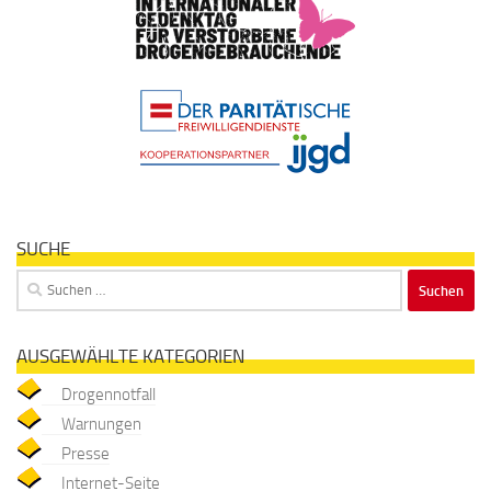
SUCHE
Suchen
nach:
AUSGEWÄHLTE KATEGORIEN
Drogennotfall
Warnungen
Presse
Internet-Seite