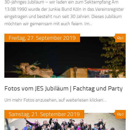
30-jähriges Jubiläum – wir laden ein zum Sektempfang Am
13.08.1990 wurde der Junkie Bund Köln in das Vereinsregister
eingetragen und besteht nun seit 30 Jahren. Dieses Jubiläum
möchten wir gemeinsam mit euch feiern. Im...
Freitag,
27.
September
2019
0
Fotos vom JES Jubiläum | Fachtag und Party
Um mehr Fotos anzusehen, auf weiterlesen klicken…
Samstag,
21.
September
2019
0