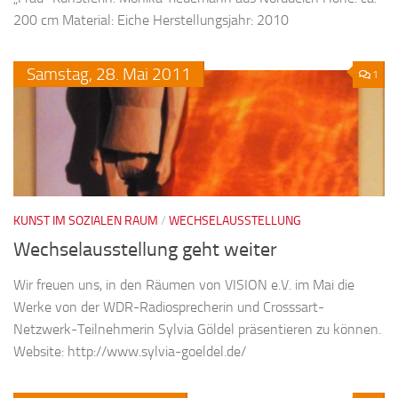
200 cm Material: Eiche Herstellungsjahr: 2010
Samstag,
28.
Mai
2011
1
KUNST IM SOZIALEN RAUM
/
WECHSELAUSSTELLUNG
Wechselausstellung geht weiter
Wir freuen uns, in den Räumen von VISION e.V. im Mai die
Werke von der WDR-Radiosprecherin und Crosssart-
Netzwerk-Teilnehmerin Sylvia Göldel präsentieren zu können.
Website: http://www.sylvia-goeldel.de/