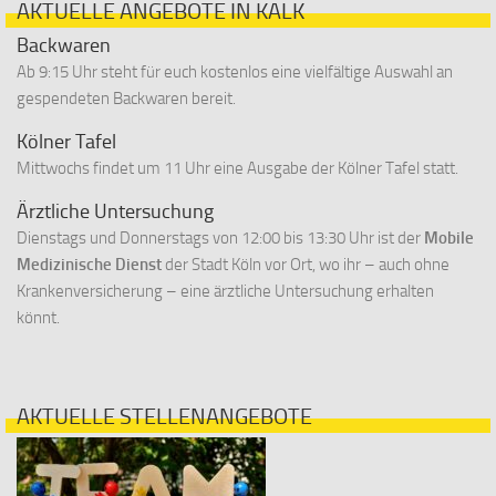
AKTUELLE ANGEBOTE IN KALK
Backwaren
Ab 9:15 Uhr steht für euch kostenlos eine vielfältige Auswahl an
gespendeten Backwaren bereit.
Kölner Tafel
Mittwochs findet um 11 Uhr eine Ausgabe der Kölner Tafel statt.
Ärztliche Untersuchung
Dienstags und Donnerstags von 12:00 bis 13:30 Uhr ist der
Mobile
Medizinische Dienst
der Stadt Köln vor Ort, wo ihr – auch ohne
Krankenversicherung – eine ärztliche Untersuchung erhalten
könnt.
AKTUELLE STELLENANGEBOTE