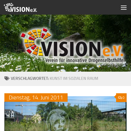
Zum Inhalt springen
VERSCHLAGWORTET:
KUNST IM SOZIALEN RAUM
Dienstag,
14.
Juni
2011
0