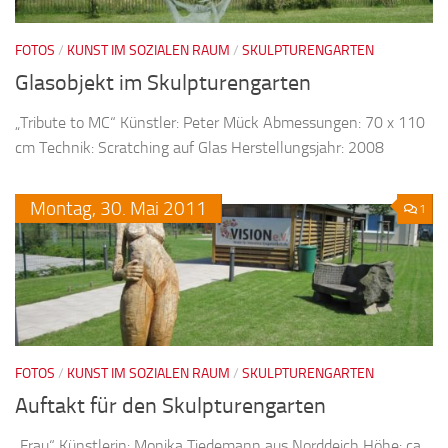
FOTOS
/
KUNST IM SOZIALEN RAUM
/
SKULPTURENGARTEN
Glasobjekt im Skulpturengarten
„Tribute to MC“ Künstler: Peter Mück Abmessungen: 70 x 110
cm Technik: Scratching auf Glas Herstellungsjahr: 2008
Montag,
30.
Mai
2011
1
FOTOS
/
KUNST IM SOZIALEN RAUM
/
SKULPTURENGARTEN
Auftakt für den Skulpturengarten
„Frau“ Künstlerin: Monika Tiedemann aus Norddeich Höhe: ca.