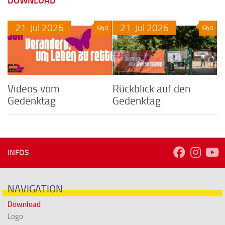
DOWNLOAD
21.
Jul
2026
21.
Jul
2026
0
0
Videos vom
Rückblick auf den
Gedenktag
Gedenktag
INFOS
NAVIGATION
Download
Logo