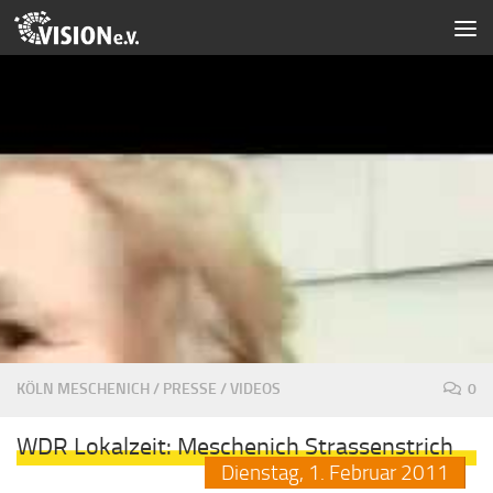
Zum Inhalt springen
KÖLN MESCHENICH
/
PRESSE
/
VIDEOS
0
WDR Lokalzeit: Meschenich Strassenstrich
Dienstag,
1.
Februar
2011