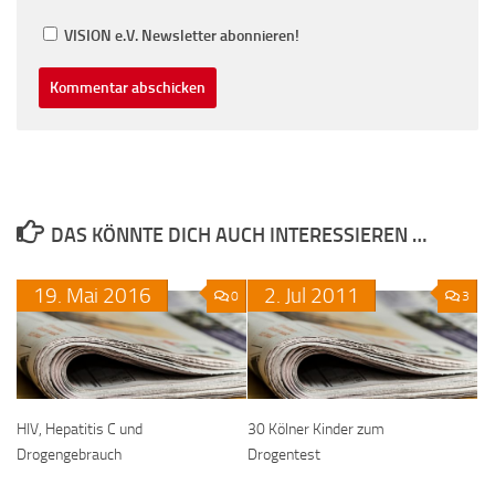
VISION e.V. Newsletter abonnieren!
DAS KÖNNTE DICH AUCH INTERESSIEREN …
19.
Mai
2016
2.
Jul
2011
0
3
HIV, Hepatitis C und
30 Kölner Kinder zum
Drogengebrauch
Drogentest