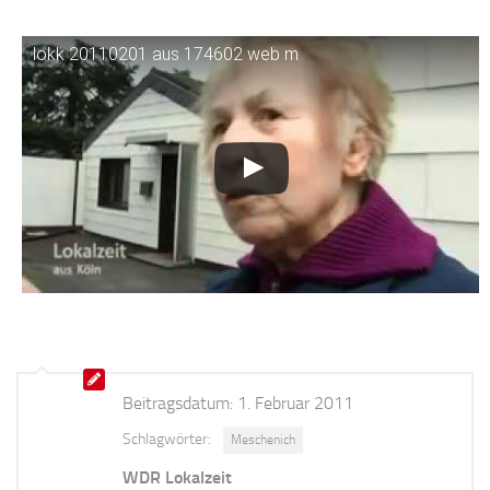
lokk 20110201 aus 174602 web m
Beitragsdatum:
1. Februar 2011
Schlagwörter:
Meschenich
WDR Lokalzeit