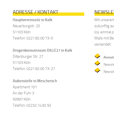
ADRESSE / KONTAKT
NEWSLE
Hauptvereinssitz in Kalk
Mit unserem
Neuerburgstr. 25
zukünftig a
51103 Köln
(ca. einmal
Telefon: 0221.82 00 73-0
Mails mit B
versendet.
Drogenkonsumraum DILLE27 in Kalk
Dillenburger Str. 27
Anmel
51103 Köln
Newsle
Telefon: 0221.82 00 73-27
Newsle
Außenstelle in Meschenich
Apartment 101
An der Fuhr 3
50997 Köln
Telefon: 02232.14 82 92