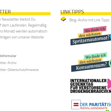
TTER
LINK TIPPS
 Newsletter bleibst Du
Blog-Archiv mit Link Tipps
uf dem Laufenden. Regelmäßig
 pro Monat) werden automatisch
eiträgen von unserer Website
deformular
tter-Archiv
tter-Datenschutzhinweise