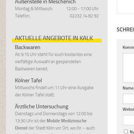
Außenstelle in Meschenich
Montag & Mittwoch:
12:00 - 17:00 Uhr
Telefon:
02232.14 82 92
SCHRE
AKTUELLE ANGEBOTE IN KALK
Backwaren
Komm
Ab 9:15 Uhr steht für euch kostenlos eine
vielfältige Auswahl an gespendeten
Backwaren bereit.
Kölner Tafel
Mittwochs findet um 11 Uhr eine Ausgabe
Name
der Kölner Tafel statt.
Ärztliche Untersuchung
Websi
Dienstags und Donnerstags von 12:00 bis
13:30 Uhr ist der
Mobile Medizinische
Dienst
der Stadt Köln vor Ort, wo ihr – auch
Na