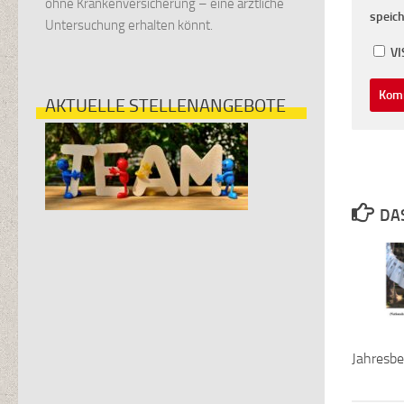
ohne Krankenversicherung – eine ärztliche
speich
Untersuchung erhalten könnt.
VI
AKTUELLE STELLENANGEBOTE
DA
Jahresbe