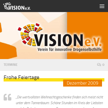
Zum Inhalt springen
TERMINE
0
Frohe Feiertage
Dezember
2009
„Die wertvollsten Weihnachtsgeschenke finden sich meist nicht
unter dem Tannenbaum: Schöne Stunden im Kreis der Liebsten