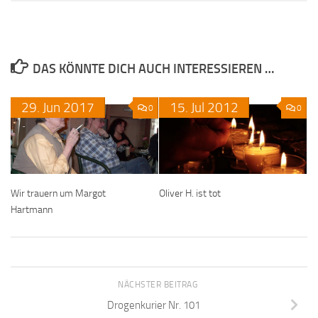
DAS KÖNNTE DICH AUCH INTERESSIEREN …
29.
Jun
2017
15.
Jul
2012
0
0
Wir trauern um Margot
Oliver H. ist tot
Hartmann
NÄCHSTER BEITRAG
Drogenkurier Nr. 101