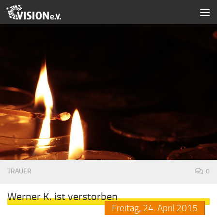
Zum Inhalt springen
TRAUER
0
Werner K. ist verstorben
Freitag,
24.
April
2015