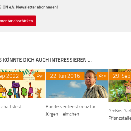
SION e.V. Newsletter abonnieren!
S KÖNNTE DICH AUCH INTERESSIEREN …
ep
2022
22.
Jun
2016
29.
Sep
0
0
schaftsfest
Bundesverdienstkreuz für
Großes Gar
Jürgen Heimchen
Pflanzstell