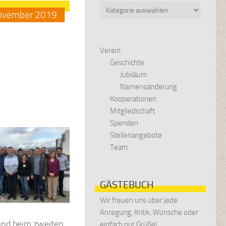
Kategorien
ovember
2019
Verein
Geschichte
Jubiläum
Namensänderung
Kooperationen
Mitgliedschaft
Spenden
Stellenangebote
Team
GÄSTEBUCH
Wir freuen uns über jede
Anregung, Kritik, Wünsche oder
land beim zweiten
einfach nur Grüße!