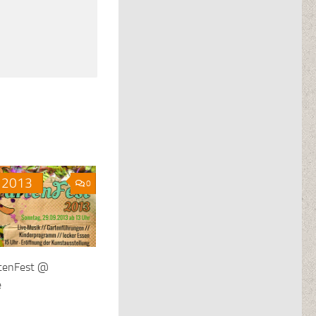
2013
0
tenFest @
e