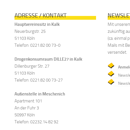
ADRESSE / KONTAKT
NEWSLE
Hauptvereinssitz in Kalk
Mit unserem
Neuerburgstr. 25
zukünftig a
51103 Köln
(ca. einmal
Telefon: 0221.82 00 73-0
Mails mit B
versendet.
Drogenkonsumraum DILLE27 in Kalk
Dillenburger Str. 27
Anmel
51103 Köln
Newsle
Telefon: 0221.82 00 73-27
Newsle
Außenstelle in Meschenich
Apartment 101
An der Fuhr 3
50997 Köln
Telefon: 02232.14 82 92