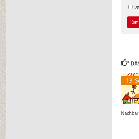
VI
DA
13.
S
Nachbar