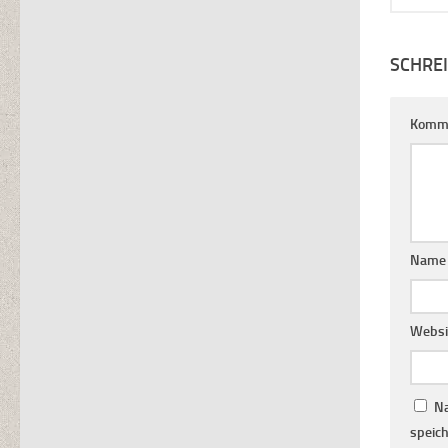
SCHRE
Komm
Name
Websi
Na
speich