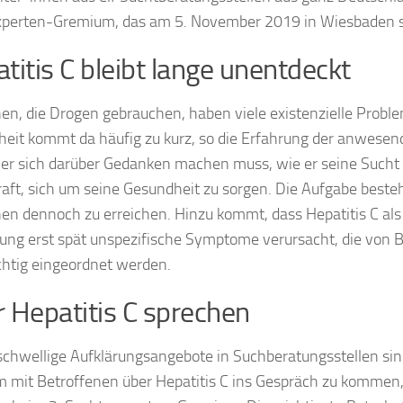
perten-Gremium, das am 5. November 2019 in Wiesbaden s
titis C bleibt lange unentdeckt
n, die Drogen gebrauchen, haben viele existenzielle Prob
eit kommt da häufig zu kurz, so die Erfahrung der anwesen
r sich darüber Gedanken machen muss, wie er seine Sucht f
raft, sich um seine Gesundheit zu sorgen. Die Aufgabe besteht
n dennoch zu erreichen. Hinzu kommt, dass Hepatitis C als
ung erst spät unspezifische Symptome verursacht, die von B
ichtig eingeordnet werden.
 Hepatitis C sprechen
schwellige Aufklärungsangebote in Suchberatungsstellen sind
 mit Betroffenen über Hepatitis C ins Gespräch zu kommen, 