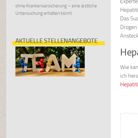
Experte
ohne Krankenversicherung – eine ärztliche
Hepatit
Untersuchung erhalten könnt.
Das Suc
Drogen 
Ansteck
AKTUELLE STELLENANGEBOTE
Hepa
Wie kan
ich her
Hepatiti