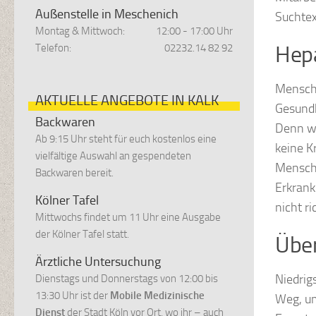
Außenstelle in Meschenich
Suchtex
Montag & Mittwoch:
12:00 - 17:00 Uhr
Hepa
Telefon:
02232.14 82 92
Mensche
AKTUELLE ANGEBOTE IN KALK
Gesundh
Backwaren
Denn we
Ab 9:15 Uhr steht für euch kostenlos eine
keine K
vielfältige Auswahl an gespendeten
Mensche
Backwaren bereit.
Erkrank
Kölner Tafel
nicht r
Mittwochs findet um 11 Uhr eine Ausgabe
der Kölner Tafel statt.
Über
Ärztliche Untersuchung
Niedrig
Dienstags und Donnerstags von 12:00 bis
13:30 Uhr ist der
Mobile Medizinische
Weg, um
Dienst
der Stadt Köln vor Ort, wo ihr – auch