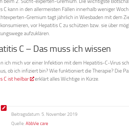
n beim 2. Sucht-experten-Gremium. Die wichtigste Botschaft
is C kann in den allermeisten Fällen innerhalb weniger Woch
htexperten-Gremium tagt jährlich in Wiesbaden mit dem Zie
konsumieren, vor Hepatitis C zu schützen bzw. sie über mög
ungswege aufzuklären.
titis C – Das muss ich wissen
n ich mich vor einer Infektion mit dem Hepatitis-C-Virus sc
aus, ob ich infiziert bin? Wie funktioniert die Therapie? Die 
s C ist heilbar
erklärt alles Wichtige in Kürze.
Beitragsdatum:
5. November 2019
Quelle:
AbbVie care