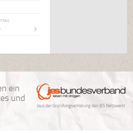
ITRAG
r
n ein
tes und
(aus der Gründungserklärung des JES Netzwerk)