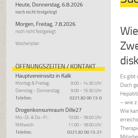
Heute, Donnerstag, 6.8.2026
noch nicht festgelegt
Morgen, Freitag, 7.8.2026
Wie
noch nicht festgelegt
Zwe
Wochenplan
dis
ÖFFNUNGSZEITEN / KONTAKT
Hauptvereinssitz in Kalk
Es gibt
Montag & Freitag:
9:00 - 14:30 Uhr
Doch ge
Dienstag - Donnerstag:
9:00 - 15:30 Uhr
Hepatiti
Telefon:
0221.82 00 73-0
– wie z
Drogenkonsumraum Dille27
Wie ka
Mo.-Di. & Do.-Fr.:
10:00 - 18:00 Uhr
erreich
Mittwoch:
11:00 - 18:00 Uhr
Therapi
Telefon:
0221.82 00 73-27
Mitarbe