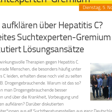
Dienstag,
5.
N
 aufklären über Hepatitis C?
ites Suchtexperten-Gremium
kutiert Lösungsansätze
 wirkungsvolle Therapien gegen Hepatitis C.
rade Menschen, die besonders häufig unter
s C leiden, erhalten diese noch viel zu selten
.B. Drogengebrauchende. Warum ist das so?
nn man Drogengebrauchende besser
en und über die Krankheit, Vorbeugung und
en aufklären? Darüber diskutierten
iter*innen aus elf Suchtberatungsstellen aus ganz Deutsch