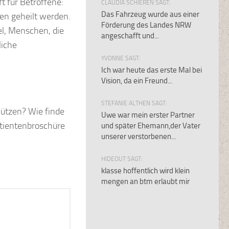
 für Betroffene:
CLAUDIA SCHIEREN SAGT:
Das Fahrzeug wurde aus einer
en geheilt werden.
Förderung des Landes NRW
l, Menschen, die
angeschafft und...
liche
YVONNE SAGT:
Ich war heute das erste Mal bei
Vision, da ein Freund...
STEFANIE ALTHEN SAGT:
hützen? Wie finde
Uwe war mein erster Partner
Patientenbroschüre
und später Ehemann,der Vater
unserer verstorbenen...
HIDEOUT SAGT:
klasse hoffentlich wird klein
mengen an btm erlaubt mir