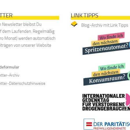
TTER
LINK TIPPS
 Newsletter bleibst Du
Blog-Archiv mit Link Tipps
uf dem Laufenden. Regelmäßig
 pro Monat) werden automatisch
eiträgen von unserer Website
deformular
tter-Archiv
tter-Datenschutzhinweise