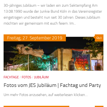
30-jähriges Jubiläum – wir laden ein zum Sektempfang Am
13.08.1990 wurde der Junkie Bund Köln in das Vereinsregister
eingetragen und besteht nun seit 30 Jahren. Dieses Jubiläum
möchten wir gemeinsam mit euch feiern. Im...
Freitag,
27.
September
2019
0
FACHTAGE
/
FOTOS
/
JUBILÄUM
Fotos vom JES Jubiläum | Fachtag und Party
Um mehr Fotos anzusehen, auf weiterlesen klicken…