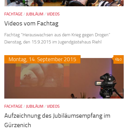
FACHTAGE
/
JUBILÄUM
/
VIDEOS
Videos vom Fachtag
Fachtag “Herauswachsen aus dem Krieg gegen Drogen”
Dienstag, den 15.9.2015 im Jugendgästehaus Riehl
Montag,
14.
September
2015
0
FACHTAGE
/
JUBILÄUM
/
VIDEOS
Aufzeichnung des Jubiläumsempfang im
Gürzenich