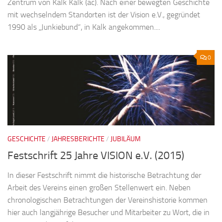
Zentrum von Kalk Kalk (ac). Nach einer bewegten Geschichte
mit wechselndem Standorten ist der Vision e.V., gegründet
1990 als „Junkiebund“, in Kalk angekommen....
0
GESCHICHTE
/
JAHRESBERICHTE
/
JUBILÄUM
Festschrift 25 Jahre VISION e.V. (2015)
In dieser Festschrift nimmt die historische Betrachtung der
Arbeit des Vereins einen großen Stellenwert ein. Neben
chronologischen Betrachtungen der Vereinshistorie kommen
hier auch langjährige Besucher und Mitarbeiter zu Wort, die in