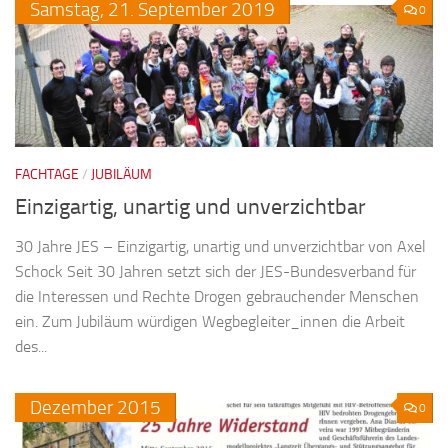
Samstag,
21.
September
2019
0
FACHTAGE
/
JUBILÄUM
Einzigartig, unartig und unverzichtbar
30 Jahre JES – Einzigartig, unartig und unverzichtbar von Axel
Schock Seit 30 Jahren setzt sich der JES-Bundesverband für
die Interessen und Rechte Drogen gebrauchender Menschen
ein. Zum Jubiläum würdigen Wegbegleiter_innen die Arbeit
des...
Dezember
2015
0