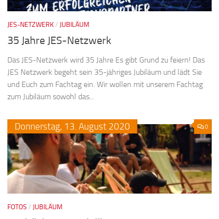
JES-NETZWERK
/
JUBILÄUM
35 Jahre JES-Netzwerk
Das JES-Netzwerk wird 35 Jahre Es gibt Grund zu feiern! Das
JES Netzwerk begeht sein 35-jähriges Jubiläum und lädt Sie
und Euch zum Fachtag ein. Wir wollen mit unserem Fachtag
zum Jubiläum sowohl das...
Donnerstag,
13.
August
2020
0
FOTOS
/
JUBILÄUM