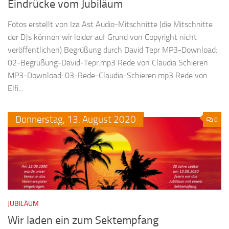
Eindrücke vom Jubiläum
Fotos erstellt von Iza Ast Audio-Mitschnitte (die Mitschnitte
der DJs können wir leider auf Grund von Copyright nicht
veröffentlichen) Begrüßung durch David Tepr MP3-Download:
02-Begrüßung-David-Tepr.mp3 Rede von Claudia Schieren
MP3-Download: 03-Rede-Claudia-Schieren.mp3 Rede von
Elfi...
Donnerstag,
13.
August
2020
0
JUBILÄUM
Wir laden ein zum Sektempfang