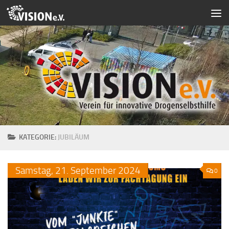
Zum Inhalt springen
KATEGORIE:
JUBILÄUM
Samstag,
21.
September
2024
0