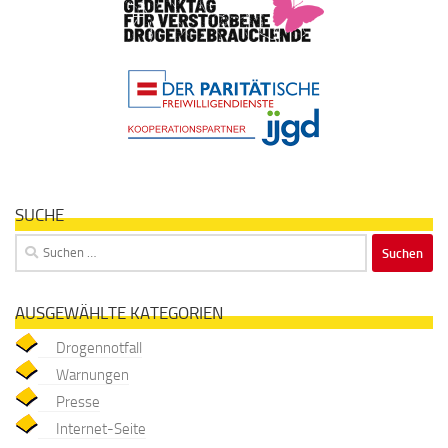
SUCHE
Suchen
nach:
AUSGEWÄHLTE KATEGORIEN
Drogennotfall
Warnungen
Presse
Internet-Seite