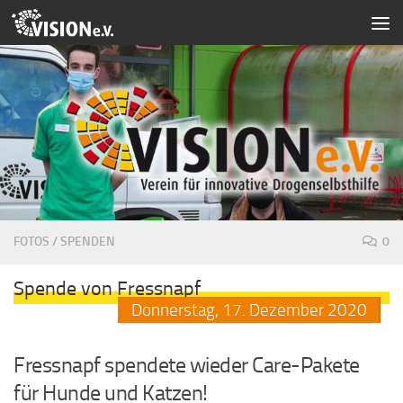
Zum Inhalt springen
FOTOS
/
SPENDEN
0
Spende von Fressnapf
Donnerstag,
17.
Dezember
2020
Fressnapf spendete wieder Care-Pakete
für Hunde und Katzen!