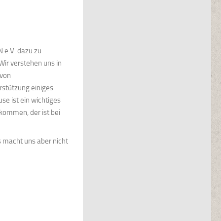
 e.V. dazu zu
Wir verstehen uns in
 von
stützung einiges
use ist ein wichtiges
 kommen, der ist bei
s macht uns aber nicht