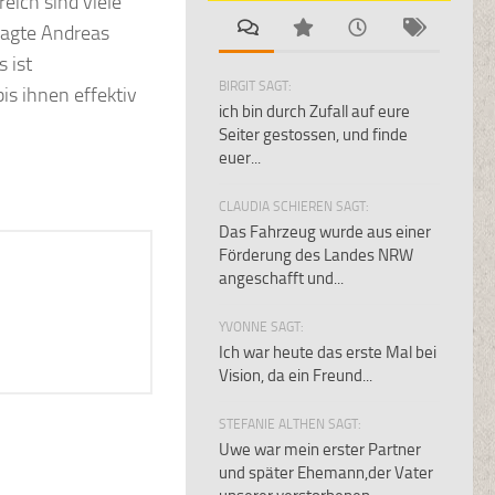
eich sind viele
sagte Andreas
s ist
BIRGIT SAGT:
bis ihnen effektiv
ich bin durch Zufall auf eure
Seiter gestossen, und finde
euer...
CLAUDIA SCHIEREN SAGT:
Das Fahrzeug wurde aus einer
Förderung des Landes NRW
angeschafft und...
YVONNE SAGT:
Ich war heute das erste Mal bei
Vision, da ein Freund...
STEFANIE ALTHEN SAGT:
Uwe war mein erster Partner
und später Ehemann,der Vater