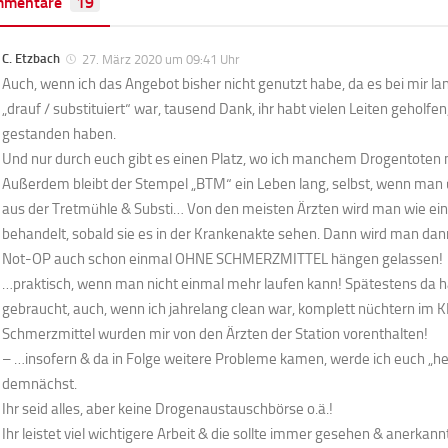
mmentare
19
C. Etzbach
27. März 2020 um 09:41 Uhr
Auch, wenn ich das Angebot bisher nicht genutzt habe, da es bei mir lang
„drauf / substituiert“ war, tausend Dank, ihr habt vielen Leiten geholfen
gestanden haben.
Und nur durch euch gibt es einen Platz, wo ich manchem Drogentoten 
Außerdem bleibt der Stempel „BTM“ ein Leben lang, selbst, wenn man ü
aus der Tretmühle & Substi… Von den meisten Ärzten wird man wie ein
behandelt, sobald sie es in der Krankenakte sehen. Dann wird man dan
Not-OP auch schon einmal OHNE SCHMERZMITTEL hängen gelassen!
…praktisch, wenn man nicht einmal mehr laufen kann! Spätestens da h
gebraucht, auch, wenn ich jahrelang clean war, komplett nüchtern im K
Schmerzmittel wurden mir von den Ärzten der Station vorenthalten!
– …insofern & da in Folge weitere Probleme kamen, werde ich euch „
demnächst.
Ihr seid alles, aber keine Drogenaustauschbörse o.ä.!
Ihr leistet viel wichtigere Arbeit & die sollte immer gesehen & anerkan