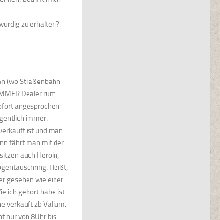
würdig zu erhalten?
ben (wo Straßenbahn
 IMMER Dealer rum.
sofort angesprochen
gentlich immer.
verkauft ist und man
nn fährt man mit der
 sitzen auch Heroin,
ogentauschring. Heißt,
er gesehen wie einer
ie ich gehört habe ist
e verkauft zb Valium.
t nur von 8Uhr bis