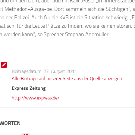
rund um den Dom, aber auch in Kalk (Post). „Im Innenstadtber
it Methadon-Ausga-be. Dort sammeln sich die Süchtigen“, 
n der Polizei. Auch für die KVB ist die Situation schwierig. „E
tisch, für die Leute Plätze zu finden, wo sie keinen stören, 
n werden kann“, so Sprecher Stephan Anemüller.
Beitragsdatum:
27. August 2011
Alle Beiträge auf unserer Seite aus der Quelle anzeigen
Express Zeitung
http://www.express.de/
TWORTEN