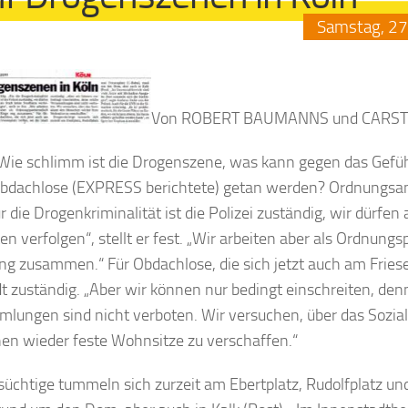
Samstag,
27
Von ROBERT BAUMANNS und CARST
ie schlimm ist die Drogenszene, was kann gegen das Gefüh
bdachlose (EXPRESS berichtete) getan werden? Ordnungsa
ür die Drogenkriminalität ist die Polizei zuständig, wir dürfen 
ten verfolgen“, stellt er fest. „Wir arbeiten aber als Ordnung
ng zusammen.“ Für Obdachlose, die sich jetzt auch am Friesen
dt zuständig. „Aber wir können nur bedingt einschreiten, den
lungen sind nicht verboten. Wir versuchen, über das Sozia
n wieder feste Wohnsitze zu verschaffen.“
üchtige tummeln sich zurzeit am Ebertplatz, Rudolfplatz und