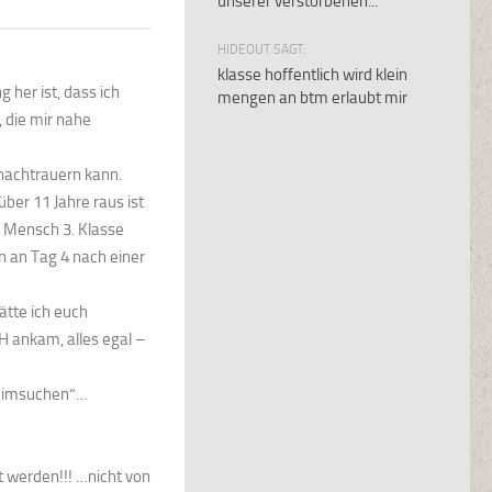
unserer verstorbenen...
HIDEOUT SAGT:
klasse hoffentlich wird klein
 her ist, dass ich
mengen an btm erlaubt mir
, die mir nahe
nachtrauern kann.
ber 11 Jahre raus ist
 Mensch 3. Klasse
n an Tag 4 nach einer
ätte ich euch
H ankam, alles egal –
heimsuchen“…
nt werden!!! …nicht von