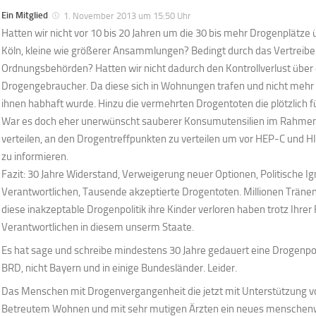
Ein Mitglied
1. November 2013 um 15:50 Uhr
Hatten wir nicht vor 10 bis 20 Jahren um die 30 bis mehr Drogenplätze ü
Köln, kleine wie größerer Ansammlungen? Bedingt durch das Vertreiben
Ordnungsbehörden? Hatten wir nicht dadurch den Kontrollverlust über 
Drogengebraucher. Da diese sich in Wohnungen trafen und nicht mehr
ihnen habhaft wurde. Hinzu die vermehrten Drogentoten die plötzlich 
War es doch eher unerwünscht sauberer Konsumutensilien im Rahmen
verteilen, an den Drogentreffpunkten zu verteilen um vor HEP-C und 
zu informieren.
Fazit: 30 Jahre Widerstand, Verweigerung neuer Optionen, Politische I
Verantwortlichen, Tausende akzeptierte Drogentoten. Millionen Tränen 
diese inakzeptable Drogenpolitik ihre Kinder verloren haben trotz Ihre
Verantwortlichen in diesem unserm Staate.
Es hat sage und schreibe mindestens 30 Jahre gedauert eine Drogenpoli
BRD, nicht Bayern und in einige Bundesländer. Leider.
Das Menschen mit Drogenvergangenheit die jetzt mit Unterstützung 
Betreutem Wohnen und mit sehr mutigen Ärzten ein neues menschen