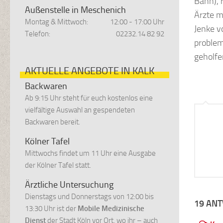
Bahn), 
Außenstelle in Meschenich
Ärzte m
Montag & Mittwoch:
12:00 - 17:00 Uhr
Jenke vo
Telefon:
02232.14 82 92
problema
geholfe
AKTUELLE ANGEBOTE IN KALK
Backwaren
Ab 9:15 Uhr steht für euch kostenlos eine
vielfältige Auswahl an gespendeten
Backwaren bereit.
Kölner Tafel
Mittwochs findet um 11 Uhr eine Ausgabe
der Kölner Tafel statt.
Ärztliche Untersuchung
Dienstags und Donnerstags von 12:00 bis
19 AN
13:30 Uhr ist der
Mobile Medizinische
Dienst
der Stadt Köln vor Ort, wo ihr – auch