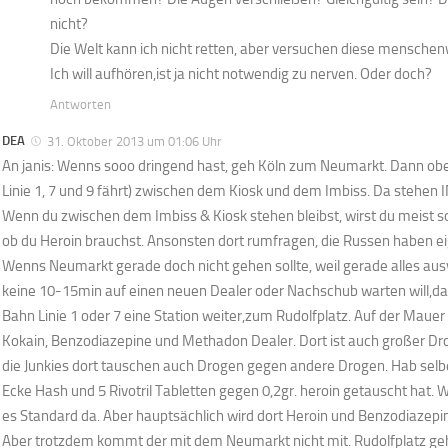
nicht?
Die Welt kann ich nicht retten, aber versuchen diese menschen
Ich will aufhören,ist ja nicht notwendig zu nerven. Oder doch?
Antworten
DEA
31. Oktober 2013 um 01:06 Uhr
An janis: Wenns sooo dringend hast, geh Köln zum Neumarkt. Dann o
Linie 1, 7 und 9 fährt) zwischen dem Kiosk und dem Imbiss. Da stehen
Wenn du zwischen dem Imbiss & Kiosk stehen bleibst, wirst du meist 
ob du Heroin brauchst. Ansonsten dort rumfragen, die Russen haben ei
Wenns Neumarkt gerade doch nicht gehen sollte, weil gerade alles aus
keine 10-15min auf einen neuen Dealer oder Nachschub warten will,da
Bahn Linie 1 oder 7 eine Station weiter,zum Rudolfplatz. Auf der Mauer
Kokain, Benzodiazepine und Methadon Dealer. Dort ist auch großer Dr
die Junkies dort tauschen auch Drogen gegen andere Drogen. Hab selb
Ecke Hash und 5 Rivotril Tabletten gegen 0,2gr. heroin getauscht hat. W
es Standard da. Aber hauptsächlich wird dort Heroin und Benzodiazepin
Aber trotzdem kommt der mit dem Neumarkt nicht mit. Rudolfplatz geh