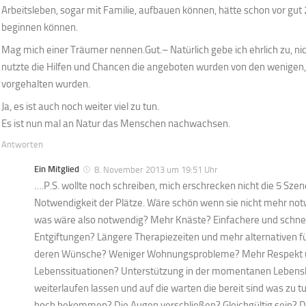
Arbeitsleben, sogar mit Familie, aufbauen können, hätte schon vor gut
beginnen können.
Mag mich einer Träumer nennen.Gut.– Natürlich gebe ich ehrlich zu, nic
nutzte die Hilfen und Chancen die angeboten wurden von den wenigen,
vorgehalten wurden.
Ja, es ist auch noch weiter viel zu tun.
Es ist nun mal an Natur das Menschen nachwachsen.
Antworten
Ein Mitglied
8. November 2013 um 19:51 Uhr
….P.S. wollte noch schreiben, mich erschrecken nicht die 5 Szen
Notwendigkeit der Plätze. Wäre schön wenn sie nicht mehr not
was wäre also notwendig? Mehr Knäste? Einfachere und schnel
Entgiftungen? Längere Therapiezeiten und mehr alternativen f
deren Wünsche? Weniger Wohnungsprobleme? Mehr Respekt u
Lebenssituationen? Unterstützung in der momentanen Lebensl
weiterlaufen lassen und auf die warten die bereit sind was zu t
hoch bekommen? Die Augen verschließen? Gleichgültig sein? De