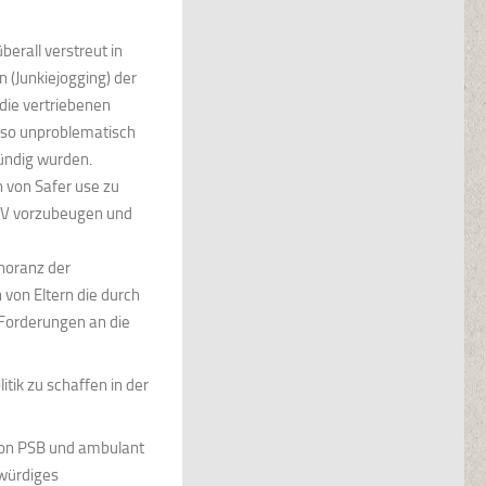
berall verstreut in
 (Junkiejogging) der
die vertriebenen
 so unproblematisch
fündig wurden.
 von Safer use zu
HIV vorzubeugen und
gnoranz der
von Eltern die durch
r Forderungen an die
tik zu schaffen in der
von PSB und ambulant
würdiges