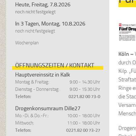
Heute, Freitag, 7.8.2026
noch nicht festgelegt
In 3 Tagen, Montag, 10.8.2026
noch nicht festgelegt
Wochenplan
Köln –
W
durch O
ÖFFNUNGSZEITEN / KONTAKT
Kilp. „F
Hauptvereinssitz in Kalk
Strafta
Montag & Freitag:
9:00 - 14:30 Uhr
Ringe e
Dienstag - Donnerstag:
9:00 - 15:30 Uhr
die Sta
Telefon:
0221.82 00 73-0
Versamm
Drogenkonsumraum Dille27
Mensche
Mo.-Di. & Do.-Fr.:
10:00 - 18:00 Uhr
Mittwoch:
11:00 - 18:00 Uhr
Drogens
Telefon:
0221.82 00 73-27