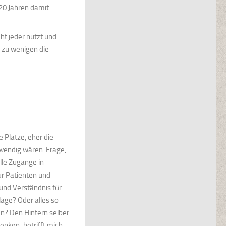
 20 Jahren damit
ht jeder nutzt und
 zu wenigen die
e Plätze, eher die
wendig wären. Frage,
le Zugänge in
ür Patienten und
nd Verständnis für
age? Oder alles so
un? Den Hintern selber
nken; betrifft mich