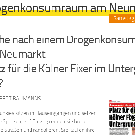
ogenkonsumraum am Neum
Samstag
he nach einem Drogenkonsu
Neumarkt
tz für die Kölner Fixer im Unte
?
OBERT BAUMANNS
Junkies sitzen in Hauseingängen und setzen
re Spritzen, auf Entzug rennen sie brüllend
ie Straßen und randalieren. Sie kaufen ihre