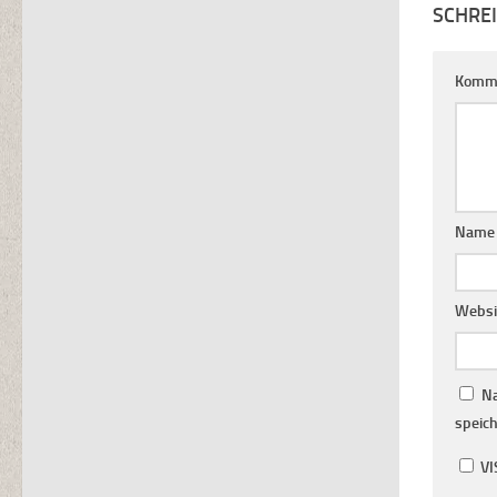
SCHRE
Komm
Name
Websi
Na
speich
VI