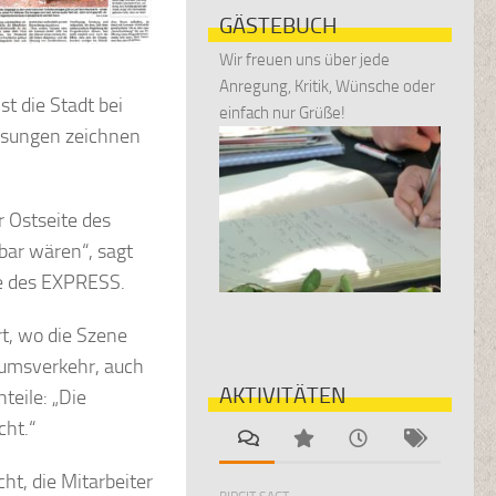
GÄSTEBUCH
Wir freuen uns über jede
Anregung, Kritik, Wünsche oder
st die Stadt bei
einfach nur Grüße!
ösungen zeichnen
r Ostseite des
ar wären“, sagt
ge des EXPRESS.
ort, wo die Szene
ikumsverkehr, auch
AKTIVITÄTEN
teile: „Die
cht.“
ht, die Mitarbeiter