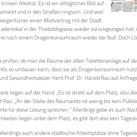
trinken Alkohol. Es ist ein alltägliches Bild auf
markt und in den Straßen ringsum. Und weil
seigentümer einen Mietvertrag mit der Stadt
 Ladenlokal in der Thieboldsgasse wieder zurückgezogen hat, i
he nach einem Drogenkonsumraum wieder bei Null. Doch L
se prüfen, ob man die Räume der alten Toilettenanlage auf de
ts so umbauen kann, dass sie als Drogenkonsumraum nutzb
 und Gesundheitsdezer-hent Prof. Dr. Harald Rau auf Anfra
eile liegen auf der Hand: „Es ist direkt auf dem Platz, also d
agt Rau. „An der Stelle des Neumarkts ist wenig bis kein Publ
nte für diese Lösung sprechen.“ Allerdings gebe es auch Nach
hkeiten liegen unter dem Platz, es gibt dort also kein Tagesli
 allerdings auch andere städtische Arbeitsplätze ohne Tageslic