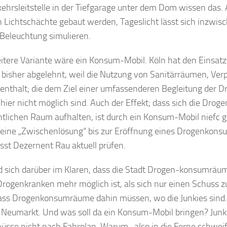
kehrsleitstelle in der Tiefgarage unter dem Dom wissen das
 Lichtschächte gebaut werden, Tageslicht lässt sich inzwisc
 Beleuchtung simulieren.
itere Variante wäre ein Konsum-Mobil. Köln hat den Einsatz
 bisher abgelehnt, weil die Nutzung von Sanitärräumen, Ver
enthalt; die dem Ziel einer umfassenderen Begleitung der 
 hier nicht möglich sind. Auch der Effekt; dass sich die Dro
ntlichen Raum aufhalten, ist durch ein Konsum-Mobil niefc g
 eine „Zwischenlösung“ bis zur Eröffnung eines Drogenkon
ässt Dezernent Rau aktuell prüfen.
nd sich darüber im Klaren, dass die Stadt Drogen-konsumräum
rogenkranken mehr möglich ist, als sich nur einen Schuss zu 
ass Drogenkonsumräume dahin müssen, wo die Junkies sind.
Neumarkt. Und was soll da ein Konsum-Mobil bringen? Junki
hüsse nicht nach Fahrplan. Warum -also in die Ferne schwei