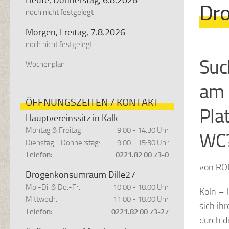
Dr
noch nicht festgelegt
Morgen, Freitag, 7.8.2026
noch nicht festgelegt
Suc
Wochenplan
am 
ÖFFNUNGSZEITEN / KONTAKT
Pla
Hauptvereinssitz in Kalk
Montag & Freitag:
9:00 - 14:30 Uhr
WC
Dienstag - Donnerstag:
9:00 - 15:30 Uhr
Telefon:
0221.82 00 73-0
von R
Drogenkonsumraum Dille27
Mo.-Di. & Do.-Fr.:
10:00 - 18:00 Uhr
Köln – 
Mittwoch:
11:00 - 18:00 Uhr
sich ih
Telefon:
0221.82 00 73-27
durch d