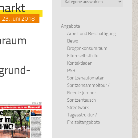
arkt
,
23.
Juni
2018
Angebote
Arbeit und Beschäftigung
mraum
Bewo
Drogenkonsumraum
Elternselbsthilfe
Kontaktladen
rgrund-
PSB
Spritzenautomaten
Spritzensammeltour /
Needle Jumper
Spritzentausch
Streetwork
Tagesstruktur /
Freizeitangebote