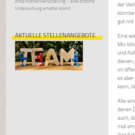
ohne Krankenversicherung – eine ärztliche
der Ver
Untersuchung erhalten könnt.
könnten
gut mit
AKTUELLE STELLENANGEBOTE
Eine we
Mo-bils
und Auf
dienen;
im öffe
es aber
kann, l
Alle si
denen D
auch, d
mal am 
ihre Sc