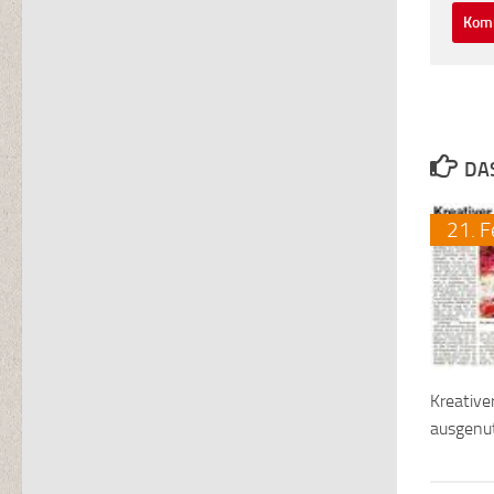
DA
21.
F
Kreativ
ausgenu