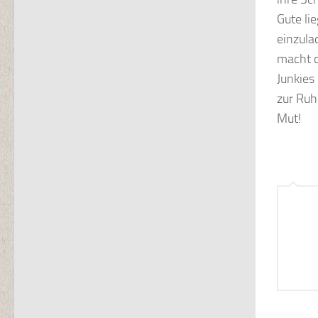
Gute li
einzula
macht d
Junkies
zur Ruh
Mut!