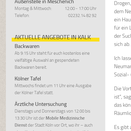
Außenstelle in Meschenich
Drogen, 
Montag & Mittwoch:
12:00 - 17:00 Uhr
dem Neu
Telefon:
02232.14 82 92
ein Hau
für ein
der Suc
AKTUELLE ANGEBOTE IN KALK
sich ab.
Backwaren
Ab 9:15 Uhr steht für euch kostenlos eine
Ich las
vielfältige Auswahl an gespendeten
Neumark
Backwaren bereit.
Sozial-
Kölner Tafel
Mittwochs findet um 11 Uhr eine Ausgabe
Die Vort
der Kölner Tafel statt.
ist“, s
Ärztliche Untersuchung
das kön
Dienstags und Donnerstags von 12:00 bis
Räumlic
13:30 Uhr ist der
Mobile Medizinische
Dienst
der Stadt Köln vor Ort, wo ihr – auch
Es gibt