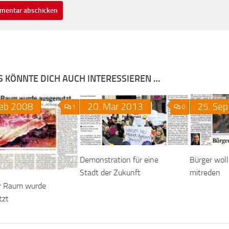
S KÖNNTE DICH AUCH INTERESSIEREN …
eb
2008
20.
Mar
2013
25.
Sep
1
0
Demonstration für eine
Bürger woll
Stadt der Zukunft
mitreden
er Raum wurde
tzt