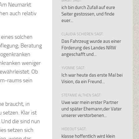
BIRGIT SAGT:
. Am Neumarkt
ich bin durch Zufall auf eure
hen auch relativ
Seiter gestossen, und finde
euer...
CLAUDIA SCHIEREN SAGT:
 eines solchen
Das Fahrzeug wurde aus einer
pflegung; Beratung
Förderung des Landes NRW
Drogenkranken
angeschafft und...
genkranken weniger
YVONNE SAGT:
ewährleistet. Ob
Ich war heute das erste Mal bei
sum-raums sein
Vision, da ein Freund...
STEFANIE ALTHEN SAGT:
Uwe war mein erster Partner
e braucht, in
und später Ehemann,der Vater
setzen. Klar ist
unserer verstorbenen...
 Und die sind nun
es setzen sich
HIDEOUT SAGT:
klasse hoffentlich wird klein
fen, wenn das