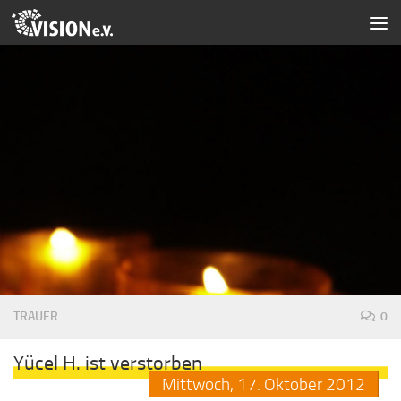
Zum Inhalt springen
TRAUER
0
Yücel H. ist verstorben
Mittwoch,
17.
Oktober
2012