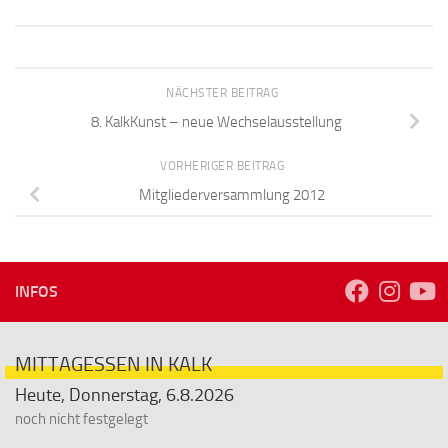
NÄCHSTER BEITRAG
8. KalkKunst – neue Wechselausstellung
VORHERIGER BEITRAG
Mitgliederversammlung 2012
INFOS
MITTAGESSEN IN KALK
Heute, Donnerstag, 6.8.2026
noch nicht festgelegt