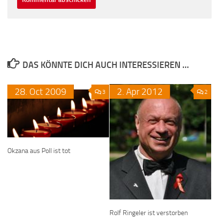
DAS KÖNNTE DICH AUCH INTERESSIEREN …
28.
Oct
2009
2.
Apr
2012
3
2
Okzana aus Poll ist tot
Rolf Ringeler ist verstorben