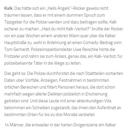
Kalk.
Das hätte sich ein „Hells Angels“-Rocker gewiss nicht
träumen lassen, dass er mit einem dummen Spruch zum
Tippgeber für die Polizei werden und dazu beitragen sollte, Kalk
sicherer zu machen. „Hast du nicht Kalk-Verbot?“ brüllte der Rocker
vor ein paar Wochen einem anderen Mann quer über die Kalker
Hauptstraße zu, wohl in Anlehnung an einen Comedy-Beitrag vom
Tom Gerhardt. Polizeiinspektionsleiter Uwe Reischke hörte die
Frotzelei und nahm sie zum Anlass, genau das, ein Kalk-Verbot, für
polizeibekannte Täter in die Wege zu leiten.
Das geht so: Die Polizei durchforstet die nach Stadtteilen sortierten
Daten über Vorfälle, Anzeigen, Festnahmen in bestimmten
örtlichen Bereichen und filtert Personen heraus, die dort schon
mehrfach wegen allerlei Delikten polizeilich in Erscheinung
getreten sind. Und diese Leute mit einer aktenkundigen Vita
bekommen ein Schreiben zugesandt, das ihnen den Aufenthalt an
bestimmten Orten für bis zu drei Monate verbietet.
14 Männer, die entweder in der harten Drogenszene am Kalker