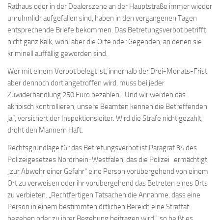
Rathaus oder in der Dealerszene an der Hauptstraße immer wieder
unrühmlich aufgefallen sind, haben in den vergangenen Tagen
entsprechende Briefe bekommen. Das Betretungsverbot betrifft
nicht ganz Kalk, wohl aber die Orte oder Gegenden, an denen sie
kriminell auffällig geworden sind.
Wer mit einem Verbot belegt ist, innerhalb der Drei-Monats-Frist
aber dennoch dort angetroffen wird, muss bei jeder
Zuwiderhandlung 250 Euro bezahlen. „Und wir werden das
akribisch kontrollieren, unsere Beamten kennen die Betreffenden
ja“, versichert der Inspektionsleiter. Wird die Strafe nicht gezahlt,
droht den Männern Haft.
Rechtsgrundlage für das Betretungsverbot ist Paragraf 34 des
Polizeigesetzes Nordrhein-Westfalen, das die Polizei ermächtigt,
„zur Abwehr einer Gefahr“ eine Person vorübergehend von einem
Ort zu verweisen oder ihr vorübergehend das Betreten eines Orts
zu verbieten. „Rechtfertigen Tatsachen die Annahme, dass eine
Person in einem bestimmten örtlichen Bereich eine Straftat
begehen oder zu ihrer Begehung beitragen wird“, so heißt es