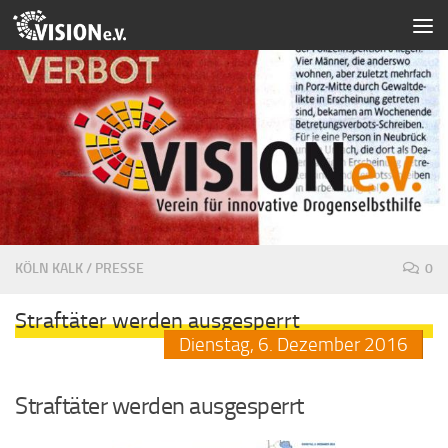
Zum Inhalt springen
KÖLN KALK
/
PRESSE
0
Straftäter werden ausgesperrt
Dienstag,
6.
Dezember
2016
Straftäter werden ausgesperrt