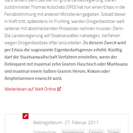
Ganz anders sieht das die rot-grüne Landesregierung. Deren
Justizminister Thomas Kutschaty (SPD) hat nun einen Erlass in die
Feinabstimmung mit anderen Ministerien gegeben. Sobald dieser
in Kraft tritt, spätestens im Frühling, werden Drogenbesitzer weit
seltener mit abschreckenden Prozessen rechnen müssen. Denn:
Die Landesregierung will Staatsanwälten nahelegen, Verfahren
wegen Drogenbesitzes öfter einzustellen.
Zu diesem Zweck wird
per Erlass die sogenannte Eigenbedarfsgrenze erhöht: Künftig
darf die Staatsanwaltschaft Verfahren einstellen, wenn der
Delinquent mit maximal zehn Gramm Haschisch oder Marihuana
und maximal einem halben Gramm Heroin, Kokain oder
Amphetaminen erwischt wird.
Weiterlesen auf Welt Online
Beitragsdatum:
27. Februar 2011
Schlagwörter:
Amphetamine
Cannabis
Drogen