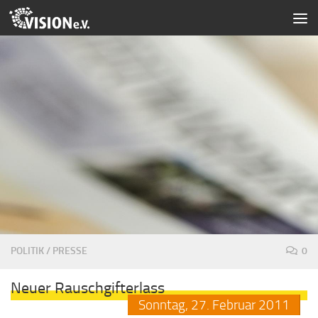
Zum Inhalt springen
POLITIK
/
PRESSE
0
Neuer Rauschgifterlass
Sonntag,
27.
Februar
2011