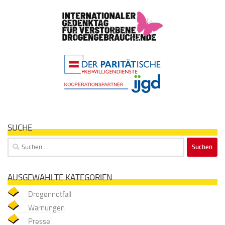
SUCHE
Suchen
nach:
AUSGEWÄHLTE KATEGORIEN
Drogennotfall
Warnungen
Presse