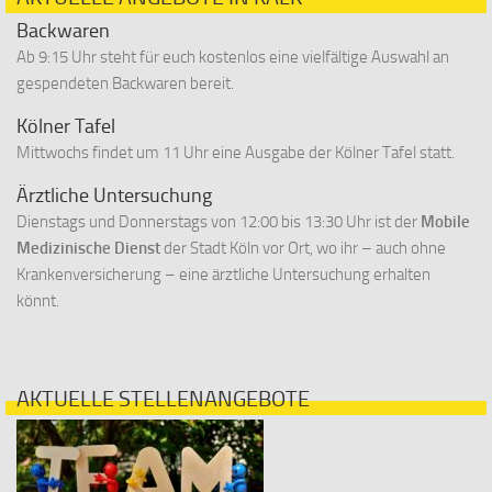
Backwaren
Ab 9:15 Uhr steht für euch kostenlos eine vielfältige Auswahl an
gespendeten Backwaren bereit.
Kölner Tafel
Mittwochs findet um 11 Uhr eine Ausgabe der Kölner Tafel statt.
Ärztliche Untersuchung
Dienstags und Donnerstags von 12:00 bis 13:30 Uhr ist der
Mobile
Medizinische Dienst
der Stadt Köln vor Ort, wo ihr – auch ohne
Krankenversicherung – eine ärztliche Untersuchung erhalten
könnt.
AKTUELLE STELLENANGEBOTE