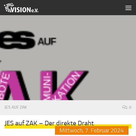
Zum Inhalt springen
JES AUF ZAK
0
JES auf ZAK – Der direkte Draht
Mittwoch,
7.
Februar
2024