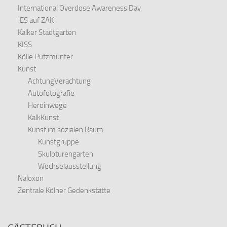
International Overdose Awareness Day
JES auf ZAK
Kalker Stadtgarten
KISS
Kölle Putzmunter
Kunst
AchtungVerachtung
Autofotografie
Heroinwege
KalkKunst
Kunst im sozialen Raum
Kunstgruppe
Skulpturengarten
Wechselausstellung
Naloxon
Zentrale Kölner Gedenkstätte