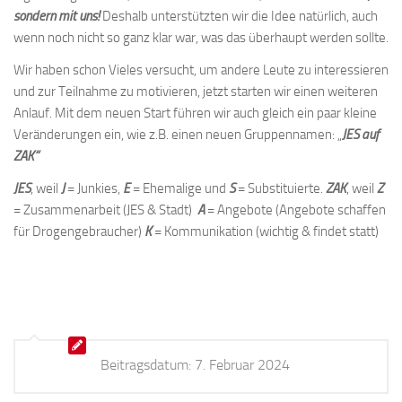
sondern mit uns!
Deshalb unterstützten wir die Idee natürlich, auch
wenn noch nicht so ganz klar war, was das überhaupt werden sollte.
Wir haben schon Vieles versucht, um andere Leute zu interessieren
und zur Teilnahme zu motivieren, jetzt starten wir einen weiteren
Anlauf. Mit dem neuen Start führen wir auch gleich ein paar kleine
Veränderungen ein, wie z.B. einen neuen Gruppennamen: „
JES auf
ZAK“
JES
, weil
J
= Junkies,
E
= Ehemalige und
S
= Substituierte.
ZAK
, weil
Z
= Zusammenarbeit (JES & Stadt)
A
= Angebote (Angebote schaffen
für Drogengebraucher)
K
= Kommunikation (wichtig & findet statt)
Beitragsdatum:
7. Februar 2024