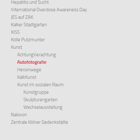
Hepatitis und Sucht
International Overdose Awareness Day
JES auf ZAK
Kalker Stadtgarten
KISS
Kölle Putzmunter
Kunst
AchtungVerachtung
Autofotografie
Heroinwege
KalkKunst
Kunst im sozialen Raum
Kunstgruppe
Skulpturengarten
Wechselausstellung
Naloxon
Zentrale Kölner Gedenkstätte