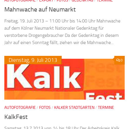
AUTOFOTOGRAFIE
/
EXPORT
/
FOTOS
/
GEDENKTAG
/
TERMINE
Mahnwache auf Neumarkt
Freitag, 19. Juli 2013 – 11:00 Uhr bis 14:00 Uhr Mahnwache
auf dem Kölner Neumarkt Nationaler Gedenktag für
verstorbene Drogengebraucher Da der Gedenktag in diesem
Jahr auf einen Sonntag fällt, ziehen wir die Mahnwache...
Dienstag,
9.
Juli
2013
0
AUTOFOTOGRAFIE
/
FOTOS
/
KALKER STADTGARTEN
/
TERMINE
KalkFest
Samstag, 13.7.2013 von 14 bis 18 Uhr Der Arbeitskreis Kalk,