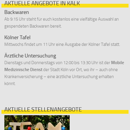
AKTUELLE ANGEBOTE IN KALK
Backwaren
Ab 9:15 Uhr steht für euch kostenlos eine vielfältige Auswahl an
gespendeten Backwaren bereit.
Kölner Tafel
Mittwochs findet um 11 Uhr eine Ausgabe der Kölner Tafel statt.
Ärztliche Untersuchung
Dienstags und Donnerstags von 12:00 bis 13:30 Uhr ist der
Mobile
Medizinische Dienst
der Stadt Köln vor Ort, wo ihr – auch ohne
Krankenversicherung – eine ärztliche Untersuchung erhalten
könnt.
AKTUELLE STELLENANGEBOTE