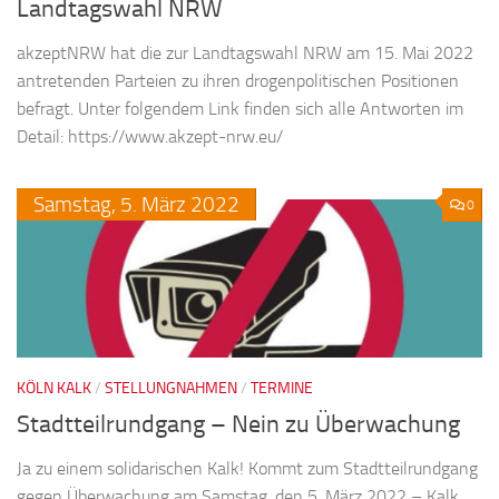
Landtagswahl NRW
akzeptNRW hat die zur Landtagswahl NRW am 15. Mai 2022
antretenden Parteien zu ihren drogenpolitischen Positionen
befragt. Unter folgendem Link finden sich alle Antworten im
Detail: https://www.akzept-nrw.eu/
Samstag,
5.
März
2022
0
KÖLN KALK
/
STELLUNGNAHMEN
/
TERMINE
Stadtteilrundgang – Nein zu Überwachung
Ja zu einem solidarischen Kalk! Kommt zum Stadtteilrundgang
gegen Überwachung am Samstag, den 5. März 2022 – Kalk