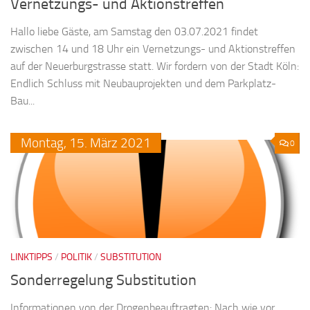
Vernetzungs- und Aktionstreffen
Hallo liebe Gäste, am Samstag den 03.07.2021 findet
zwischen 14 und 18 Uhr ein Vernetzungs- und Aktionstreffen
auf der Neuerburgstrasse statt. Wir fordern von der Stadt Köln:
Endlich Schluss mit Neubauprojekten und dem Parkplatz-
Bau...
Montag,
15.
März
2021
0
LINKTIPPS
/
POLITIK
/
SUBSTITUTION
Sonderregelung Substitution
Informationen von der Drogenbeauftragten: Nach wie vor