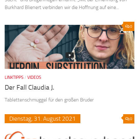
Burkhard Blienert verbinden wir die Hoffnung auf eine...
0
LINKTIPPS
/
VIDEOS
Der Fall Claudia J.
Tablettenschmuggel für den großen Bruder
Dienstag,
31.
August
2021
0