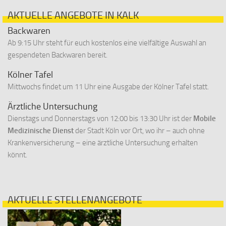
AKTUELLE ANGEBOTE IN KALK
Backwaren
Ab 9:15 Uhr steht für euch kostenlos eine vielfältige Auswahl an
gespendeten Backwaren bereit.
Kölner Tafel
Mittwochs findet um 11 Uhr eine Ausgabe der Kölner Tafel statt.
Ärztliche Untersuchung
Dienstags und Donnerstags von 12:00 bis 13:30 Uhr ist der
Mobile
Medizinische Dienst
der Stadt Köln vor Ort, wo ihr – auch ohne
Krankenversicherung – eine ärztliche Untersuchung erhalten
könnt.
AKTUELLE STELLENANGEBOTE