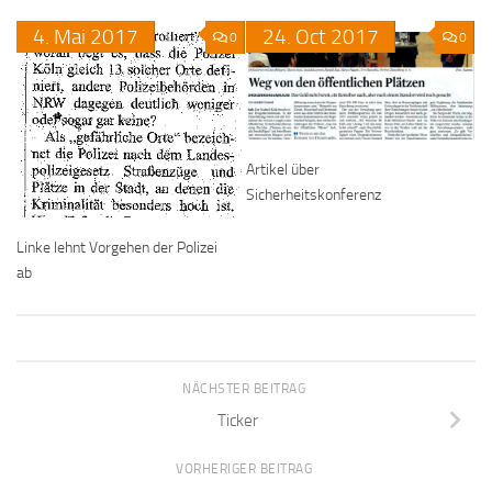
4.
Mai
2017
24.
Oct
2017
0
0
Artikel über
Sicherheitskonferenz
Linke lehnt Vorgehen der Polizei
ab
NÄCHSTER BEITRAG
Ticker
VORHERIGER BEITRAG