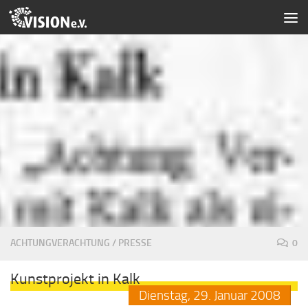
Zum Inhalt springen
ACHTUNGVERACHTUNG
/
PRESSE
0
Kunstprojekt in Kalk
Dienstag,
29.
Januar
2008