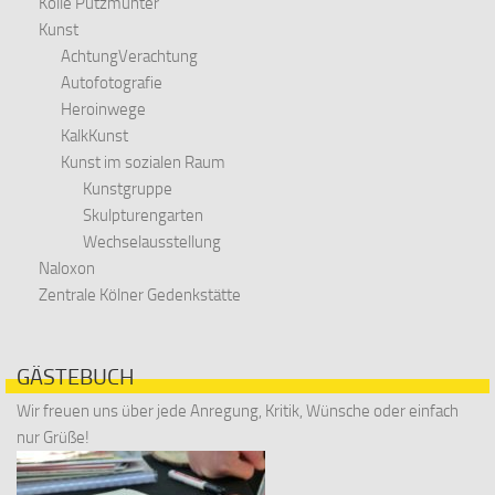
Kölle Putzmunter
Kunst
AchtungVerachtung
Autofotografie
Heroinwege
KalkKunst
Kunst im sozialen Raum
Kunstgruppe
Skulpturengarten
Wechselausstellung
Naloxon
Zentrale Kölner Gedenkstätte
GÄSTEBUCH
Wir freuen uns über jede Anregung, Kritik, Wünsche oder einfach
nur Grüße!