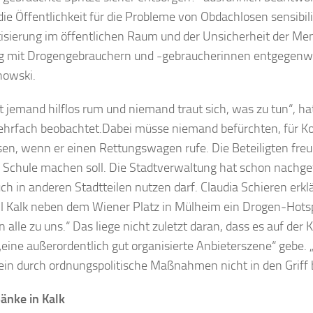
die Öffentlichkeit für die Probleme von Obdachlosen sensibili
isierung im öffentlichen Raum und der Unsicherheit der M
 mit Drogengebrauchern und -gebraucherinnen entgegenwi
howski.
gt jemand hilflos rum und niemand traut sich, was zu tun“, h
hrfach beobachtet.Dabei müsse niemand befürchten, für 
en, wenn er einen Rettungswagen rufe. Die Beteiligten freue
l Schule machen soll. Die Stadtverwaltung hat schon nachgef
uch in anderen Stadtteilen nutzen darf. Claudia Schieren erklä
il Kalk neben dem Wiener Platz in Mülheim ein Drogen-Hotsp
alle zu uns.“ Das liege nicht zuletzt daran, dass es auf der
„eine außerordentlich gut organisierte Anbieterszene“ gebe.
ein durch ordnungspolitische Maßnahmen nicht in den Grif
änke in Kalk