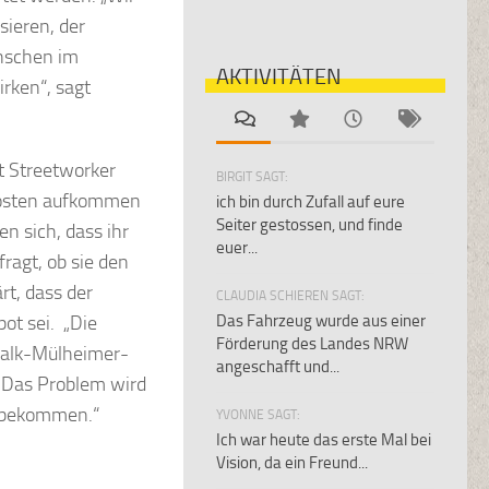
sieren, der
enschen im
AKTIVITÄTEN
rken“, sagt
at Streetworker
BIRGIT SAGT:
Kosten aufkommen
ich bin durch Zufall auf eure
Seiter gestossen, und finde
n sich, dass ihr
euer...
ragt, ob sie den
rt, dass der
CLAUDIA SCHIEREN SAGT:
ot sei. „Die
Das Fahrzeug wurde aus einer
Förderung des Landes NRW
 Kalk-Mülheimer-
angeschafft und...
 „Das Problem wird
f bekommen.“
YVONNE SAGT:
Ich war heute das erste Mal bei
Vision, da ein Freund...