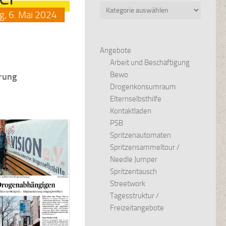
Kategorien
g,
6.
Mai
2024
Angebote
Arbeit und Beschäftigung
Bewo
erung
Drogenkonsumraum
Elternselbsthilfe
Kontaktladen
PSB
Spritzenautomaten
Spritzensammeltour /
Needle Jumper
Spritzentausch
Streetwork
Tagesstruktur /
Freizeitangebote