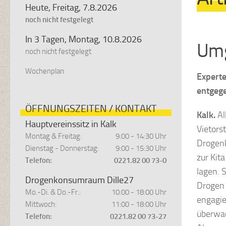
Heute, Freitag, 7.8.2026
noch nicht festgelegt
In 3 Tagen, Montag, 10.8.2026
Umg
noch nicht festgelegt
Wochenplan
Experte
entgeg
ÖFFNUNGSZEITEN / KONTAKT
Kalk.
Al
Hauptvereinssitz in Kalk
Vietors
Montag & Freitag:
9:00 - 14:30 Uhr
Drogenk
Dienstag - Donnerstag:
9:00 - 15:30 Uhr
zur Kit
Telefon:
0221.82 00 73-0
lagen. S
Drogenkonsumraum Dille27
Drogen 
Mo.-Di. & Do.-Fr.:
10:00 - 18:00 Uhr
engagie
Mittwoch:
11:00 - 18:00 Uhr
überwac
Telefon:
0221.82 00 73-27