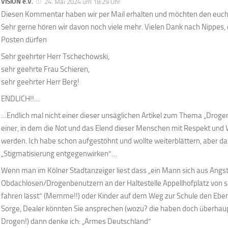
VISION e.V.
24. Mai 2024 um 18:29 Uhr
Diesen Kommentar haben wir per Mail erhalten und möchten den euch 
Sehr gerne hören wir davon noch viele mehr. Vielen Dank nach Nippes, 
Posten dürfen
Sehr geehrter Herr Tschechowski,
sehr geehrte Frau Schieren,
sehr geehrter Herr Berg!
ENDLICH!!…
…Endlich mal nicht einer dieser unsäglichen Artikel zum Thema „Droge
einer, in dem die Not und das Elend dieser Menschen mit Respekt und
werden. Ich habe schon aufgestöhnt und wollte weiterblättern, aber dan
„Stigmatisierung entgegenwirken“…
Wenn man im Kölner Stadtanzeiger liest dass „ein Mann sich aus Angst
Obdachlosen/Drogenbenutzern an der Haltestelle Appellhofplatz von se
fahren lässt“ (Memme!!) oder Kinder auf dem Weg zur Schule den Eber
Sorge, Dealer könnten Sie ansprechen (wozu? die haben doch überhaup
Drogen!) dann denke ich: „Armes Deutschland“