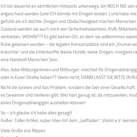
Ich bin dauernd an sämtlichen Hotspots unterwegs, bin NOCH NIE von 
angeschaut worden (und ICH könnte mir Drogen leisten..) und habe mic
gefühlt als ich dachte: Drogen und Obdachlosigkeit machen Menschen 
Zustand werden sie auch noch von Sicherheitsdiensten, KVB-Mitarbeite
vertrieben. WOHIN??? Es gibt keinen Ort, an dem sie willkommen wäre
Ruhe gelassen würden – die legalen Konsumplätze sind ein „Krümel wo 
bräuchte“ und die Unterkünfte (keine Hunde, keine Drogen, morgens r
eine Handvoll Menschen Sinn…
Also, liebe Mitbürgerinnen und Mitbürger: möchtet Ihr Drogenabhängi
oder in Eurer Straße haben?? Wenn nicht, DANN LASST SIE BITTE IN RUH
Nicht die Junkies sind das Problem, sondern die Gier einer Gesellschaft, 
es Gewinner und Verlierer gibt. Wer hart genug ist, da mitzuwirken, mu
eines Drogenabhängigen aushalten können!
So – ich glaube ich habe alles gesagt!
Außer: Toller Artikel, super Idee mit dem „Leitfaden“, Vision e.V. kenne
Viele Grüße aus Nippes