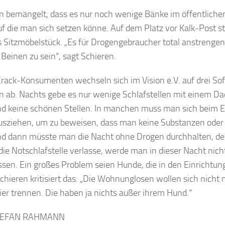
n bemängelt, dass es nur noch wenige Bänke im öffentlich
uf die man sich setzen könne. Auf dem Platz vor Kalk-Post st
s Sitzmöbelstück. „Es für Drogengebraucher total anstrenge
 Beinen zu sein“, sagt Schieren.
Crack-Konsumenten wechseln sich im Vision e.V. auf drei So
n ab. Nachts gebe es nur wenige Schlafstellen mit einem Da
nd keine schönen Stellen. In manchen muss man sich beim Ei
usziehen, um zu beweisen, dass man keine Substanzen oder
nd dann müsste man die Nacht ohne Drogen durchhalten, 
die Notschlafstelle verlasse, werde man in dieser Nacht nich
ssen. Ein großes Problem seien Hunde, die in den Einrichtu
Schieren kritisiert das: „Die Wohnunglosen wollen sich nicht
ier trennen. Die haben ja nichts außer ihrem Hund.“
TEFAN RAHMANN