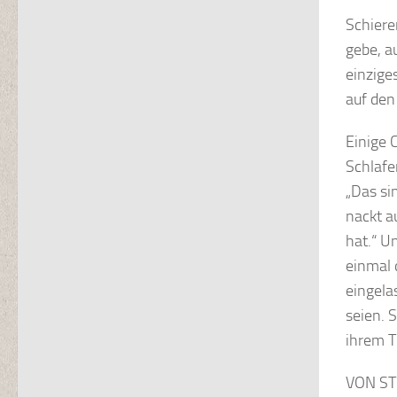
Schiere
gebe, a
einzige
auf den
Einige 
Schlafe
„Das si
nackt a
hat.“ U
einmal 
eingela
seien. 
ihrem T
VON S