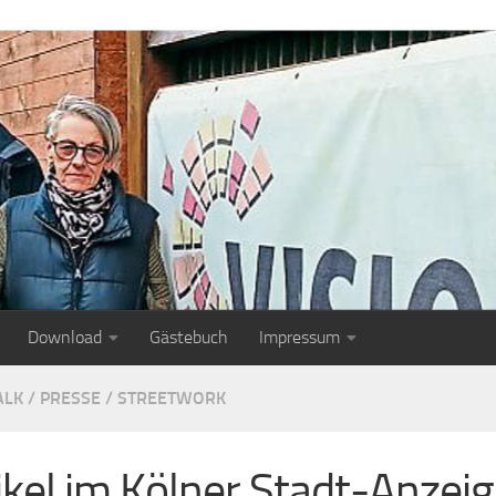
Download
Gästebuch
Impressum
ALK
/
PRESSE
/
STREETWORK
ikel im Kölner Stadt-Anzeig