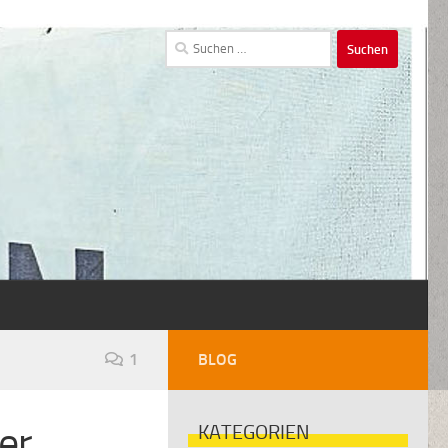
Suchen
nach:
1
BLOG
er
KATEGORIEN