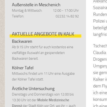
Alexan
Außenstelle in Meschenich
Sozialr
Montag & Mittwoch:
12:00 - 17:00 Uhr
Runden 
Telefon:
02232.14 82 92
Polizei
beteili
AKTUELLE ANGEBOTE IN KALK
langfri
Backwaren
Tschech
Ab 9:15 Uhr steht für euch kostenlos eine
Claudia
vielfältige Auswahl an gespendeten
Backwaren bereit.
Drogens
Umgang 
Kölner Tafel
sie gem
Mittwochs findet um 11 Uhr eine Ausgabe
Kalker 
der Kölner Tafel statt.
dem Fly
Ärztliche Untersuchung
ich ein
Dienstags und Donnerstags von 12:00 bis
konsumi
13:30 Uhr ist der
Mobile Medizinische
ich ein
Dienst
der Stadt Köln vor Ort, wo ihr – auch