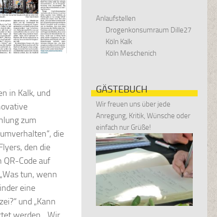
Anlaufstellen
Drogenkonsumraum Dille27
Köln Kalk
Köln Meschenich
GÄSTEBUCH
n in Kalk, und
Wir freuen uns über jede
novative
Anregung, Kritik, Wünsche oder
ehlung zum
einfach nur Grüße!
umverhalten“, die
lyers, den die
en QR-Code auf
e „Was tun, wenn
inder eine
zei?“ und „Kann
rtet werden. „Wir