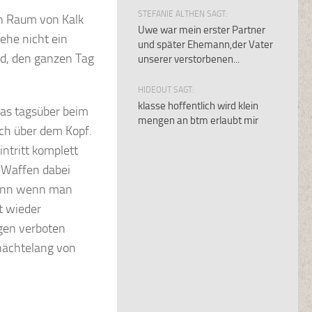
STEFANIE ALTHEN SAGT:
en Raum von Kalk
Uwe war mein erster Partner
ehe nicht ein
und später Ehemann,der Vater
nd, den ganzen Tag
unserer verstorbenen...
HIDEOUT SAGT:
klasse hoffentlich wird klein
fas tagsüber beim
mengen an btm erlaubt mir
ch über dem Kopf.
ntritt komplett
 Waffen dabei
denn wenn man
t wieder
ngen verboten
 nächtelang von