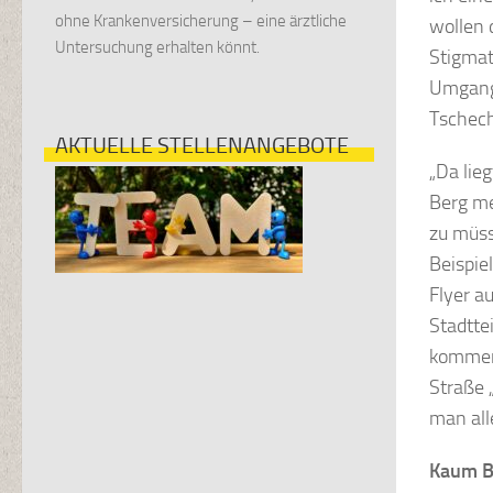
ohne Krankenversicherung – eine ärztliche
wollen 
Untersuchung erhalten könnt.
Stigmat
Umgang
Tschec
AKTUELLE STELLENANGEBOTE
„Da lie
Berg me
zu müss
Beispie
Flyer a
Stadtte
kommen 
Straße 
man all
Kaum B