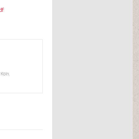
df
Köln.