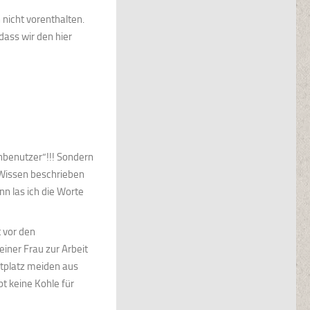
nicht vorenthalten.
dass wir den hier
nbenutzer“!!! Sondern
 Wissen beschrieben
n las ich die Worte
 vor den
iner Frau zur Arbeit
tplatz meiden aus
t keine Kohle für