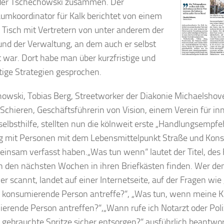
der Tschechowski zusammen. Der
aumkoordinator für Kalk berichtet von einem
Tisch mit Vertretern von unter anderem der
 und der Verwaltung, an dem auch er selbst
gt war. Dort habe man über kurzfristige und
stige Strategien gesprochen.
owski, Tobias Berg, Streetworker der Diakonie Michaelshove
 Schieren, Geschäftsführerin von Vision, einem Verein für in
elbsthilfe, stellten nun die kölnweit erste „Handlungsempf
mit Personen mit dem Lebensmittelpunkt Straße und Kons
einsam verfasst haben.„Was tun wenn“ lautet der Titel, des F
in den nächsten Wochen in ihren Briefkästen finden. Wer d
er scannt, landet auf einer Internetseite, auf der Fragen wi
e konsumierende Person antreffe?“, „Was tun, wenn meine K
erende Person antreffen?“,„Wann rufe ich Notarzt oder Poli
e gebrauchte Spritze sicher entsorgen?“ ausführlich beantwo