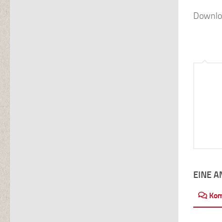
Downlo
EINE 
Ko