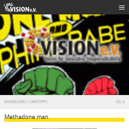
Zum Inhalt springen
DOWNLOAD
/
LINKTIPPS
0
Methadone man