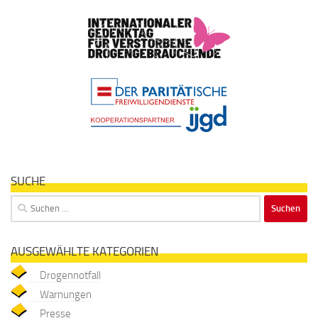
SUCHE
Suchen
nach:
AUSGEWÄHLTE KATEGORIEN
Drogennotfall
Warnungen
Presse