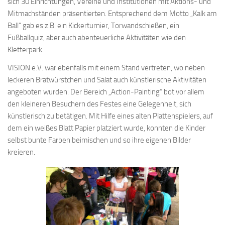
sich 30 Einrichtungen, Vereine und Institutionen mit Aktions- und
Mitmachständen präsentierten. Entsprechend dem Motto „Kalk am
Ball“ gab es z.B. ein Kickerturnier, Torwandschießen, ein
Fußballquiz, aber auch abenteuerliche Aktivitäten wie den
Kletterpark.
VISION e.V. war ebenfalls mit einem Stand vertreten, wo neben
leckeren Bratwürstchen und Salat auch künstlerische Aktivitäten
angeboten wurden. Der Bereich „Action-Painting“ bot vor allem
den kleineren Besuchern des Festes eine Gelegenheit, sich
künstlerisch zu betätigen. Mit Hilfe eines alten Plattenspielers, auf
dem ein weißes Blatt Papier platziert wurde, konnten die Kinder
selbst bunte Farben beimischen und so ihre eigenen Bilder
kreieren.