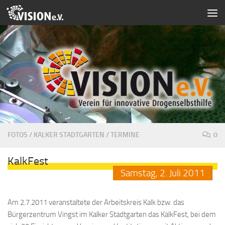
Zum Inhalt springen
FOTOS
/
KALKER STADTGARTEN
/
TERMINE
0
KalkFest
Samstag,
2.
Juli
2011
Am 2.7.2011 veranstaltete der Arbeitskreis Kalk bzw. das
Bürgerzentrum Vingst im Kalker Stadtgarten das KalkFest, bei dem