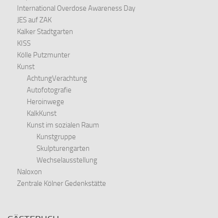
International Overdose Awareness Day
JES auf ZAK
Kalker Stadtgarten
KISS
Kölle Putzmunter
Kunst
AchtungVerachtung
Autofotografie
Heroinwege
KalkKunst
Kunst im sozialen Raum
Kunstgruppe
Skulpturengarten
Wechselausstellung
Naloxon
Zentrale Kölner Gedenkstätte